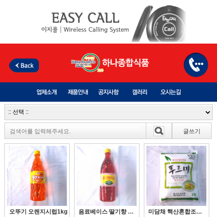
글쓰기
오뚜기 오렌지시럽1kg
음료베이스 딸기향 시럽 1kg
미담채 핵산혼합조미료 푸르미 3kg